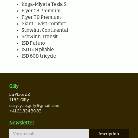
Koga-Miyata Tesla S
Flyer C8 Premium
Flyer T8 Premium
Giant Twist Comfort
Schwinn Continental
Schwinn Transit
ISD Futuro
ISD 618 pliable
ISD 608 tricycle
Gilly
La Place 22
1182
Gilly
easycycle.gilly@gmail.com
+41 21 824 30 83
Newsletter