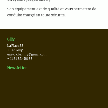
Son équipement est de qualité et vous permettra de
conduire chargé en toute sécurité.
Gilly
La Place 22
1182
Gilly
easycycle.gilly@gmail.com
+41 21 824 30 83
Newsletter
Tous droits réservés © 2006-2026
Développement
Cometa Studio
Design
CHAT&SA
Rédaction
microtxt
v2.2.2-08a7193