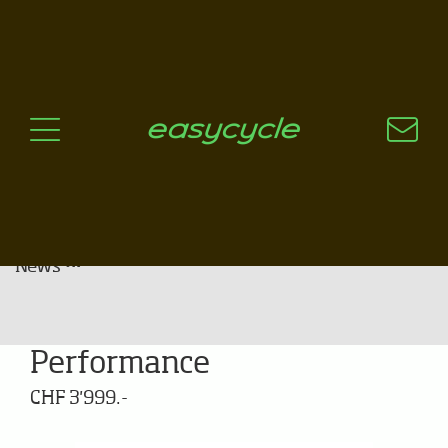
Pourquoi un vélo électrique?
Aspects techniques
Les choix technologiques
Nos critères de sélection
Questions / Réponses
A jour
News
Benno Bikes Boost E 10D
Performance
CHF 3'999.-