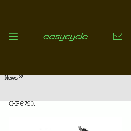
Pourquoi un vélo électrique?
Aspects techniques
Les choix technologiques
Nos critères de sélection
Questions / Réponses
A jour
News
Bixs Access EX FS 45 km/h
CHF 6'790.-