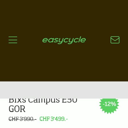
Pourquoi un vélo électrique?
Aspects techniques
Les choix technologiques
Nos critères de sélection
Questions / Réponses
A jour
News
Bixs Campus E30
-12%
GOR
CHF 3'990.-
CHF 3'499.-