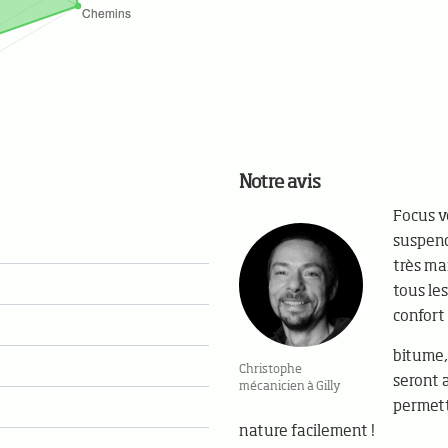
Notre avis
Focus v
suspend
très man
tous les
confort 
bitume,
Christophe
seront 
mécanicien à Gilly
permett
nature facilement !