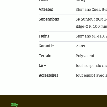
Vitesses
Shimano Cues, 9-
Supensions
SR Suntour XCM 34
Edge-X R, 100 m
Freins
Shimano MT410, 2
Garantie
2 ans
Terrain
Polyvalent
Le +
tout-suspendu cad
Accessoires
tout équipé avec l
Gilly