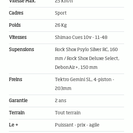
Vitesse Max.
25 Km/h
Cadres
Sport
Poids
26 Kg
Vitesses
Shimao Cues 10v - 11-48
Supensions
Rock Shox Psylo Silver RC, 160
mm / Rock Shox Deluxe Select,
DebonAir+, 150 mm
Freins
Tektro Gemini SL, 4-piston -
203mm
Garantie
2 ans
Terrain
Tout terrain
Le +
Puissant - prix - agile