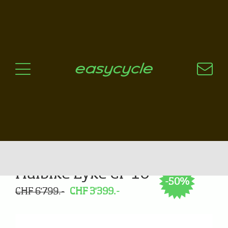
Pourquoi un vélo électrique?
Aspects techniques
Les choix technologiques
Nos critères de sélection
Questions / Réponses
A jour
News
Haibike Lyke CF 10
-50%
CHF 6'799.-
CHF 3'399.-