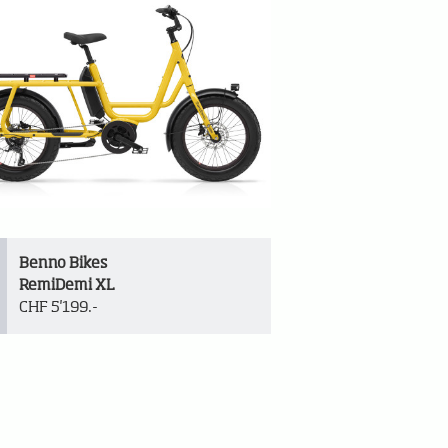
Benno Bikes
RemiDemi XL
CHF 5'199.-