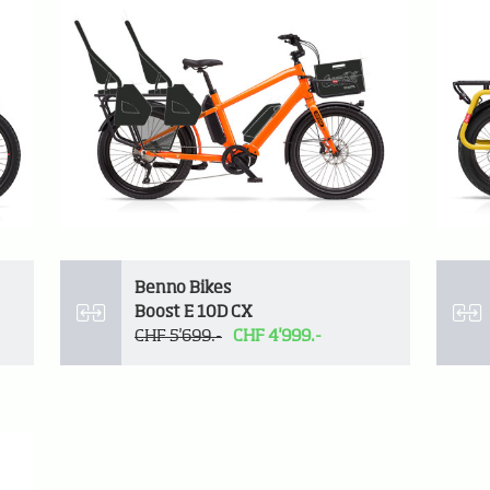
Benno Bikes
Boost E 10D CX
CHF 5'699.-
CHF 4'999.-