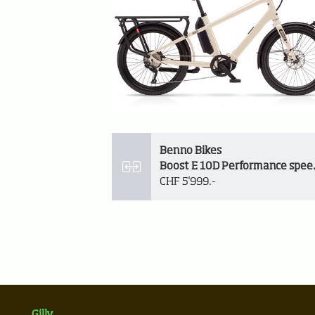
Benno Bikes
Boost E 1
CHF 5'999.-
Gilly