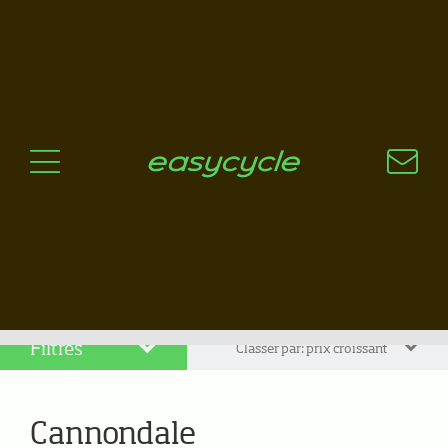
Pourquoi un vélo électrique?
Aspects techniques
Les choix technologiques
Nos critères de sélection
Questions / Réponses
A jour
News
Filtres
Classer par: prix croissant
Cannondale