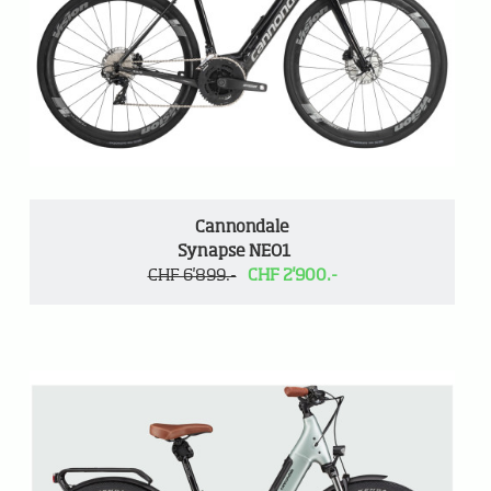
Cannondale
Synapse NEO1
CHF 6'899.-
CHF 2'900.-