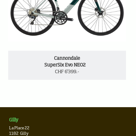
Cannondale
SuperSix Evo NEO2
CHF 6'399.-
Gilly
La Place 22
1182
Gilly