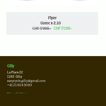
Flyer
Goroc x 2.10
CHF 5'999.-
CHF 5'199.-
Gilly
La Place 22
1182
Gilly
easycycle.gilly@gmail.com
+41 21 824 30 83
Newsletter