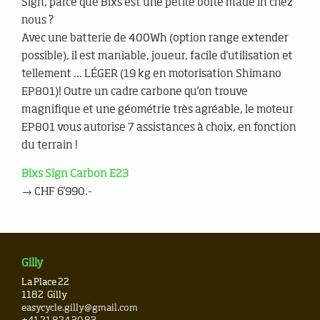
Sign, parce que Bixs est une petite boîte made in chez
nous ?
Avec une batterie de 400Wh (option range extender
possible), il est maniable, joueur, facile d'utilisation et
tellement ... LÉGER (19 kg en motorisation Shimano
EP801)! Outre un cadre carbone qu'on trouve
magnifique et une géométrie très agréable, le moteur
EP801 vous autorise 7 assistances à choix, en fonction
du terrain !
Bixs Sign Carbon E23
→ CHF 6'990.-
Gilly
La Place 22
1182
Gilly
easycycle.gilly@gmail.com