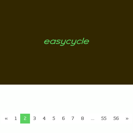
«
1
2
3
4
5
6
7
8
...
55
56
»