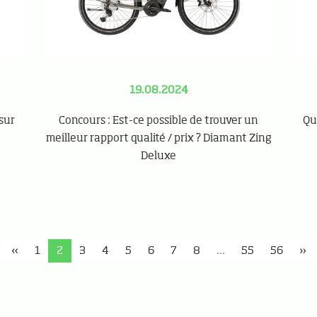
19.08.2024
sur
Concours : Est-ce possible de trouver un
Que
meilleur rapport qualité / prix ? Diamant Zing
Deluxe
«
1
2
3
4
5
6
7
8
...
55
56
»